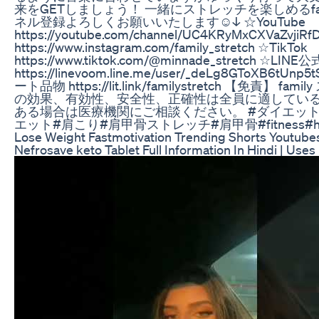
来をGETしましょう！ 一緒にストレッチを楽しめるfa
ネル登録よろしくお願いいたします☺↓ ☆YouTu
https://youtube.com/channel/UC4KRyMxCXVaZvjiR
https://www.instagram.com/family_stretch ☆TikTok
https://www.tiktok.com/@minnade_stretch ☆L
https://linevoom.line.me/user/_deLg8GToXB6tU
ート品物 https://lit.link/familystretch 【免
の効果、有効性、安全性、正確性は全員に適してい
ある場合は医療機関にご相談ください。 #ダイエット
エット#肩こり#肩甲骨ストレッチ#肩甲骨#fitness#health
Lose Weight Fastmotivation Trending Shorts Youtubesh
Nefrosave keto Tablet Full Information In Hindi | Uses 