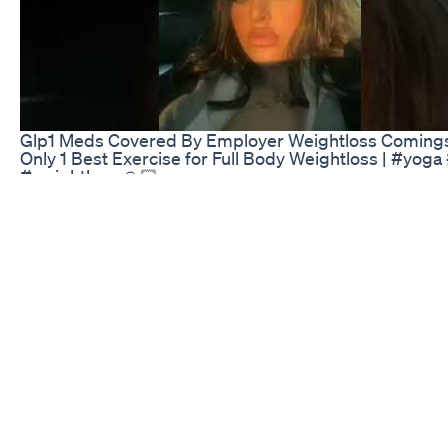
Glp1 Meds Covered By Employer Weightloss Coming
Only 1 Best Exercise for Full Body Weightloss | #yoga
#weightloss 🙏🏻
What I Eat For My Weight Losswhatieatinaday Fastfood